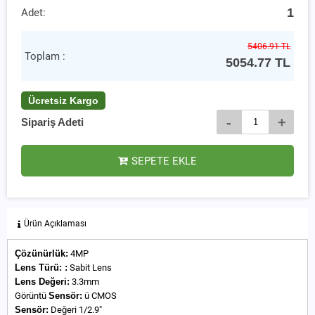
1
Adet:
5406.91 TL
Toplam :
5054.77
TL
Ücretsiz Kargo
-
+
Sipariş Adeti
SEPETE EKLE
Ürün Açıklaması
Çözünürlük:
4MP
Lens
Türü:
:
Sabit Lens
Lens Değeri:
3.3mm
Görüntü
Sensör:
ü CMOS
Sensör:
Değeri 1/2.9"