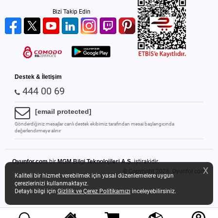
Bizi Takip Edin
Destek & İletişim
444 00 69
[email protected]
Gönderdiğiniz mesajlar canlı destek ekibimiz tarafından mesai başlangıcında
değerlendirmeye alınır
Oyunfor.com
bir
MGM Bilgi Teknolojileri A.Ş.
iştirakidir.
X
© Copyright 2026.
Oyunfor.com
Kaliteli bir hizmet verebilmek için yasal düzenlemelere uygun
çerezlerinizi kullanmaktayız.
Detaylı bilgi için
Gizlilik ve Çerez Politikamızı
inceleyebilirsiniz.