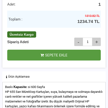
1
Adet:
1313.82 TL
Toplam :
1234.74
TL
Ücretsiz Kargo
-
+
Sipariş Adeti
SEPETE EKLE
Ürün Açıklaması
Baskı
Kapasite:
si 600 Sayfa
HP 655 Sarı Mürekkep Kartuşları, suya, bulaşmaya ve solmaya dayanıklı
canlı renkler ve net grafikler içeren yüksek kaliteli pazarlama
malzemeleri ve fotoğraflar üretir. Bu düşük maliyetli Orijinal HP
kartuşları, yazıcı kafası tıkanmasını önlemek üzere formüle edilmiş ve