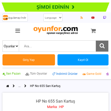
Uygulamayı İndir
Giriş Yap
Kayıt Ol
İlan Pazarı
Tüm Oyunlar
İndirimli Ürünler
Game Gold
...
HP No 655 Sarı Kartuş
HP No 655 Sarı Kartuş
Marka : HP