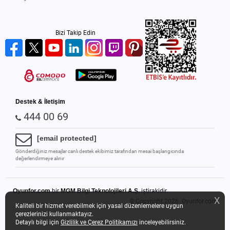
Bizi Takip Edin
Destek & İletişim
444 00 69
[email protected]
Gönderdiğiniz mesajlar canlı destek ekibimiz tarafından mesai başlangıcında
değerlendirmeye alınır
Oyunfor.com
bir
MGM Bilgi Teknolojileri A.Ş.
iştirakidir.
X
© Copyright 2026.
Oyunfor.com
Kaliteli bir hizmet verebilmek için yasal düzenlemelere uygun
çerezlerinizi kullanmaktayız.
Detaylı bilgi için
Gizlilik ve Çerez Politikamızı
inceleyebilirsiniz.