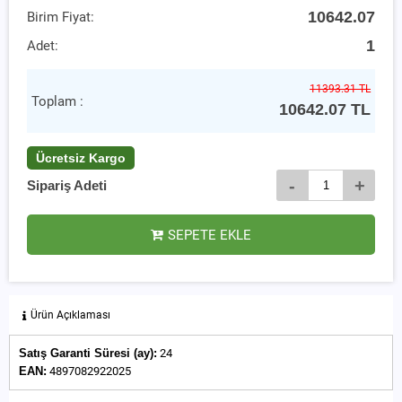
10642.07
Birim Fiyat:
1
Adet:
11393.31 TL
Toplam :
10642.07
TL
Ücretsiz Kargo
-
+
Sipariş Adeti
SEPETE EKLE
Ürün Açıklaması
Satış Garanti Süresi (ay):
24
EAN:
4897082922025