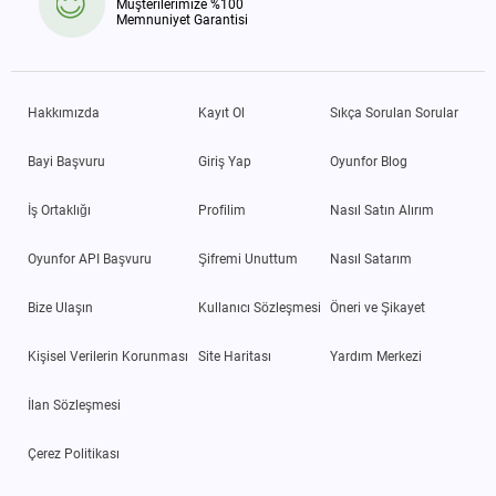
Müşterilerimize %100
Memnuniyet Garantisi
Hakkımızda
Kayıt Ol
Sıkça Sorulan Sorular
Bayi Başvuru
Giriş Yap
Oyunfor Blog
İş Ortaklığı
Profilim
Nasıl Satın Alırım
Oyunfor API Başvuru
Şifremi Unuttum
Nasıl Satarım
Bize Ulaşın
Kullanıcı Sözleşmesi
Öneri ve Şikayet
Kişisel Verilerin Korunması
Site Haritası
Yardım Merkezi
İlan Sözleşmesi
Çerez Politikası