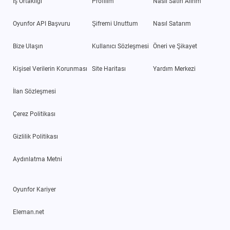
İş Ortaklığı
Profilim
Nasıl Satın Alırım
Oyunfor API Başvuru
Şifremi Unuttum
Nasıl Satarım
Bize Ulaşın
Kullanıcı Sözleşmesi
Öneri ve Şikayet
Kişisel Verilerin Korunması
Site Haritası
Yardım Merkezi
İlan Sözleşmesi
Çerez Politikası
Gizlilik Politikası
Aydınlatma Metni
Oyunfor Kariyer
Eleman.net