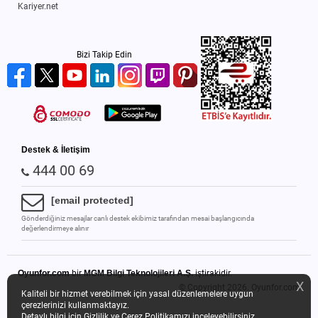
Kariyer.net
Bizi Takip Edin
Destek & İletişim
444 00 69
[email protected]
Gönderdiğiniz mesajlar canlı destek ekibimiz tarafından mesai başlangıcında
değerlendirmeye alınır
Oyunfor.com
bir
MGM Bilgi Teknolojileri A.Ş.
iştirakidir.
X
© Copyright 2026.
Oyunfor.com
Kaliteli bir hizmet verebilmek için yasal düzenlemelere uygun
çerezlerinizi kullanmaktayız.
Detaylı bilgi için
Gizlilik ve Çerez Politikamızı
inceleyebilirsiniz.