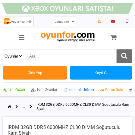
Uygulamayı İndir
Giriş Yap
Kayıt Ol
İlan Pazarı
Tüm Oyunlar
İndirimli Ürünler
Game Gold
IRDM 32GB DDR5 6000MHZ CL30 DIMM Soğutuculu Ram
...
Siyah
IRDM 32GB DDR5 6000MHZ CL30 DIMM Soğutuculu
Ram Siyah