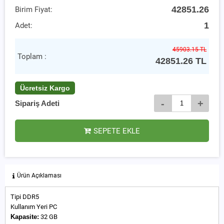
42851.26
Birim Fiyat:
1
Adet:
45903.15 TL
Toplam :
42851.26
TL
Ücretsiz Kargo
-
+
Sipariş Adeti
SEPETE EKLE
Ürün Açıklaması
Tipi DDR5
Kullanım Yeri PC
Kapasite:
32 GB