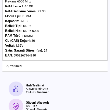
Frekans 6000 Mhz
RAM Sayısı 1x16 GB
RAM
Gecikme Süresi:
CL30
Modül Tipi UDIMM
Kapasite:
32GB
Bellek Tipi:
DDR5
Bellek Hızı:
DDR5-6000
RAM
Türü:
:
DIMM
CL (CAS) Değeri:
30
Voltaj:
1.35V
Satış Garanti Süresi (ay):
24
EAN:
5908267964910
Yorumlar
Hızlı Teslimat
Alışverişlerinizde
En Hızlı Teslimat
Güvenli Alışveriş
Tek Tıkla
Güvenli Alışveriş