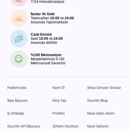
7/24 Hizmetinizdeyiz.
İlanlar Ve Gold
Teslimatları
10:00
ile
24:00
Arasında Yapılmaktadır
Canlı Destek
Saat
10:00
ile
24:00
Arasında Aktifdir
%100 Memnuniyet
Müşterilerimize %100
Memnuniyet Garantisi
Hakkımızda
Kayıt Ol
Sıkça Sorulan Sorular
Bayi Başvuru
Giriş Yap
Oyunfor Blog
İş Ortaklığı
Profilim
Nasıl Satın Alırım
Oyunfor API Başvuru
Şifremi Unuttum
Nasıl Satarım