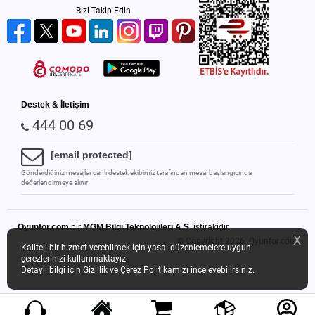
Bizi Takip Edin
Destek & İletişim
444 00 69
[email protected]
Gönderdiğiniz mesajlar canlı destek ekibimiz tarafından mesai başlangıcında
değerlendirmeye alınır
Oyunfor.com
bir
MGM Bilgi Teknolojileri A.Ş.
iştirakidir.
X
© Copyright 2026.
Oyunfor.com
Kaliteli bir hizmet verebilmek için yasal düzenlemelere uygun
çerezlerinizi kullanmaktayız.
Detaylı bilgi için
Gizlilik ve Çerez Politikamızı
inceleyebilirsiniz.