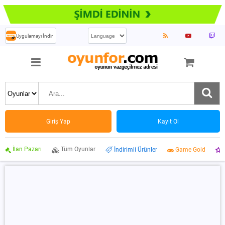
Uygulamayı İndir
Giriş Yap
Kayıt Ol
İlan Pazarı
Tüm Oyunlar
İndirimli Ürünler
Game Gold