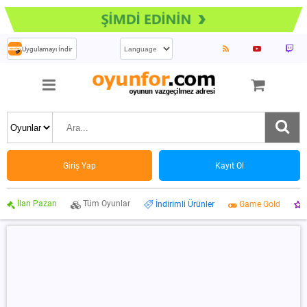
Uygulamayı İndir
Giriş Yap
Kayıt Ol
İlan Pazarı
Tüm Oyunlar
İndirimli Ürünler
Game Gold