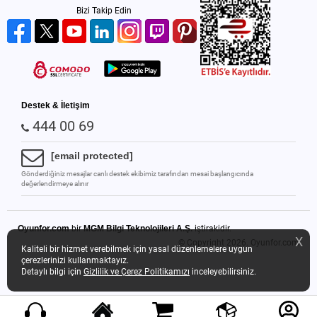
Bizi Takip Edin
Destek & İletişim
444 00 69
[email protected]
Gönderdiğiniz mesajlar canlı destek ekibimiz tarafından mesai başlangıcında
değerlendirmeye alınır
Oyunfor.com
bir
MGM Bilgi Teknolojileri A.Ş.
iştirakidir.
X
© Copyright 2026.
Oyunfor.com
Kaliteli bir hizmet verebilmek için yasal düzenlemelere uygun
çerezlerinizi kullanmaktayız.
Detaylı bilgi için
Gizlilik ve Çerez Politikamızı
inceleyebilirsiniz.