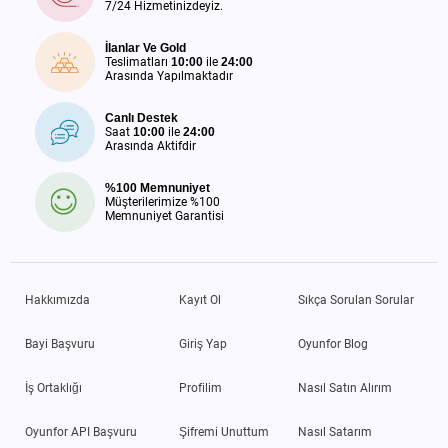
7/24 Hizmetinizdeyiz.
İlanlar Ve Gold
Teslimatları
10:00
ile
24:00
Arasında Yapılmaktadır
Canlı Destek
Saat
10:00
ile
24:00
Arasında Aktifdir
%100 Memnuniyet
Müşterilerimize %100
Memnuniyet Garantisi
Hakkımızda
Kayıt Ol
Sıkça Sorulan Sorular
Bayi Başvuru
Giriş Yap
Oyunfor Blog
İş Ortaklığı
Profilim
Nasıl Satın Alırım
Oyunfor API Başvuru
Şifremi Unuttum
Nasıl Satarım