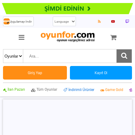
Uygulamayı İndir
Giriş Yap
Kayıt Ol
İlan Pazarı
Tüm Oyunlar
İndirimli Ürünler
Game Gold