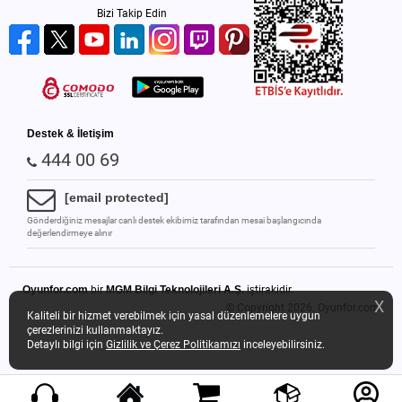
Bizi Takip Edin
Destek & İletişim
444 00 69
[email protected]
Gönderdiğiniz mesajlar canlı destek ekibimiz tarafından mesai başlangıcında
değerlendirmeye alınır
Oyunfor.com
bir
MGM Bilgi Teknolojileri A.Ş.
iştirakidir.
X
© Copyright 2026.
Oyunfor.com
Kaliteli bir hizmet verebilmek için yasal düzenlemelere uygun
çerezlerinizi kullanmaktayız.
Detaylı bilgi için
Gizlilik ve Çerez Politikamızı
inceleyebilirsiniz.