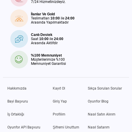
7/24 Hizmetinizdeyiz.
İlanlar Ve Gold
Teslimatları
10:00
ile
24:00
Arasında Yapılmaktadır
Canlı Destek
Saat
10:00
ile
24:00
Arasında Aktifdir
%100 Memnuniyet
Müşterilerimize %100
Memnuniyet Garantisi
Hakkımızda
Kayıt Ol
Sıkça Sorulan Sorular
Bayi Başvuru
Giriş Yap
Oyunfor Blog
İş Ortaklığı
Profilim
Nasıl Satın Alırım
Oyunfor API Başvuru
Şifremi Unuttum
Nasıl Satarım