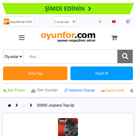
Uygulamayı İndir
Giriş Yap
Kayıt Ol
İlan Pazarı
Tüm Oyunlar
İndirimli Ürünler
Game Gold
...
30000 Joypara Top-Up