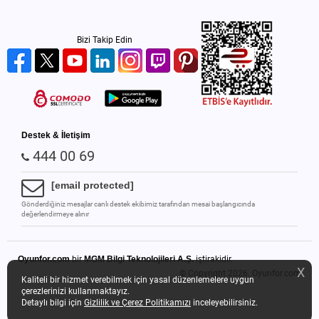
Bizi Takip Edin
Destek & İletişim
444 00 69
[email protected]
Gönderdiğiniz mesajlar canlı destek ekibimiz tarafından mesai başlangıcında
değerlendirmeye alınır
Oyunfor.com
bir
MGM Bilgi Teknolojileri A.Ş.
iştirakidir.
X
© Copyright 2026.
Oyunfor.com
Kaliteli bir hizmet verebilmek için yasal düzenlemelere uygun
çerezlerinizi kullanmaktayız.
Detaylı bilgi için
Gizlilik ve Çerez Politikamızı
inceleyebilirsiniz.