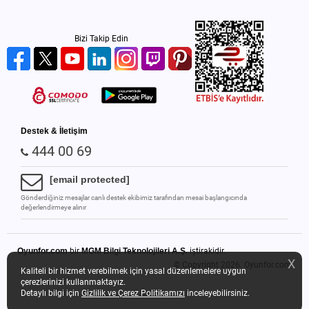
Bizi Takip Edin
Destek & İletişim
444 00 69
[email protected]
Gönderdiğiniz mesajlar canlı destek ekibimiz tarafından mesai başlangıcında
değerlendirmeye alınır
Oyunfor.com
bir
MGM Bilgi Teknolojileri A.Ş.
iştirakidir.
X
© Copyright 2026.
Oyunfor.com
Kaliteli bir hizmet verebilmek için yasal düzenlemelere uygun
çerezlerinizi kullanmaktayız.
Detaylı bilgi için
Gizlilik ve Çerez Politikamızı
inceleyebilirsiniz.