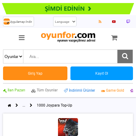
Uygulamayı İndir
Giriş Yap
Kayıt Ol
İlan Pazarı
Tüm Oyunlar
İndirimli Ürünler
Game Gold
...
1000 Joypara Top-Up