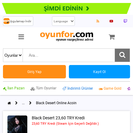
Uygulamayı İndir
Giriş Yap
Kayıt Ol
İlan Pazarı
Tüm Oyunlar
İndirimli Ürünler
Game Gold
...
Black Desert Online Acoin
Black Desert 23,60 TRY Kredi
23,60 TRY Kredi (Steam İçin Geçerli Değildir.)