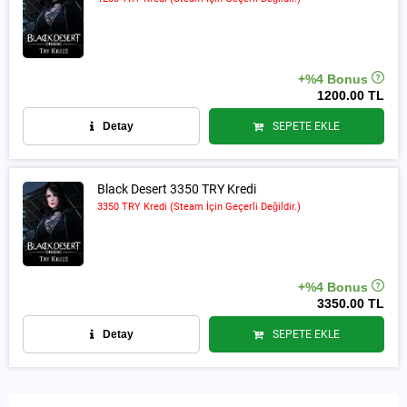
+%4 Bonus
1200.00 TL
Detay
SEPETE EKLE
Black Desert 3350 TRY Kredi
3350 TRY Kredi (Steam İçin Geçerli Değildir.)
+%4 Bonus
3350.00 TL
Detay
SEPETE EKLE