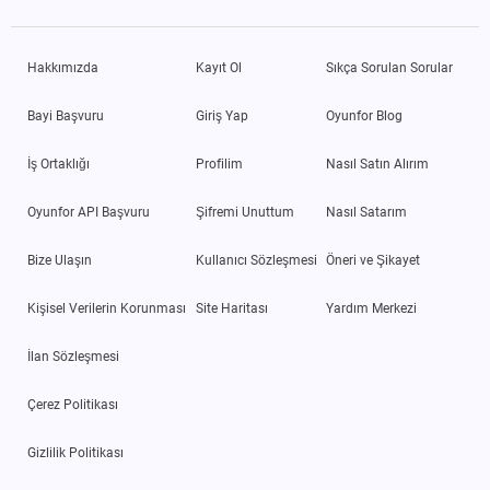
Hakkımızda
Kayıt Ol
Sıkça Sorulan Sorular
Bayi Başvuru
Giriş Yap
Oyunfor Blog
İş Ortaklığı
Profilim
Nasıl Satın Alırım
Oyunfor API Başvuru
Şifremi Unuttum
Nasıl Satarım
Bize Ulaşın
Kullanıcı Sözleşmesi
Öneri ve Şikayet
Kişisel Verilerin Korunması
Site Haritası
Yardım Merkezi
İlan Sözleşmesi
Çerez Politikası
Gizlilik Politikası