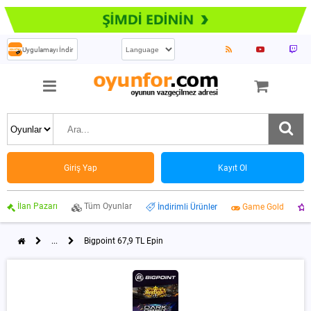
Uygulamayı İndir
Giriş Yap
Kayıt Ol
İlan Pazarı
Tüm Oyunlar
İndirimli Ürünler
Game Gold
...
Bigpoint 67,9 TL Epin