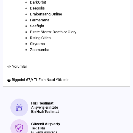
DarkOrbit
Deepolis
Drakensang Online
Farmerama
Seafight
Pirate Storm: Death or Glory
Rising Cities
Skyrama
Zoomumba
Yorumlar
Bigpoint 67,9 TL Epin Nasıl Yüklenir
Hızlı Teslimat
Alışverişlerinizde
En Hızlı Teslimat
Güvenli Alışveriş
Tek Tıkla
Güvenli Alışveriş