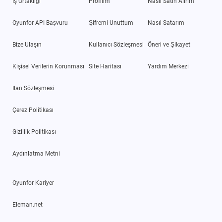
İş Ortaklığı
Profilim
Nasıl Satın Alırım
Oyunfor API Başvuru
Şifremi Unuttum
Nasıl Satarım
Bize Ulaşın
Kullanıcı Sözleşmesi
Öneri ve Şikayet
Kişisel Verilerin Korunması
Site Haritası
Yardım Merkezi
İlan Sözleşmesi
Çerez Politikası
Gizlilik Politikası
Aydınlatma Metni
Oyunfor Kariyer
Eleman.net