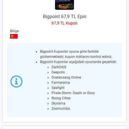
Bigpoint 67,9 TL Epin
67,9 TL Kupon
Bölge
Bigpoint Kuponlar oyuna göre farklılık
göstermektedir; kupon miktarını kontrol ediniz.
Bigpoint Kuponlar aşağıdaki oyunlarda geçerlidir:
DarkOrbit
Deepolis
Drakensang Online
Farmerama
Seafight
Pirate Storm: Death or Glory
Rising Cities
Skyrama
Zoomumba