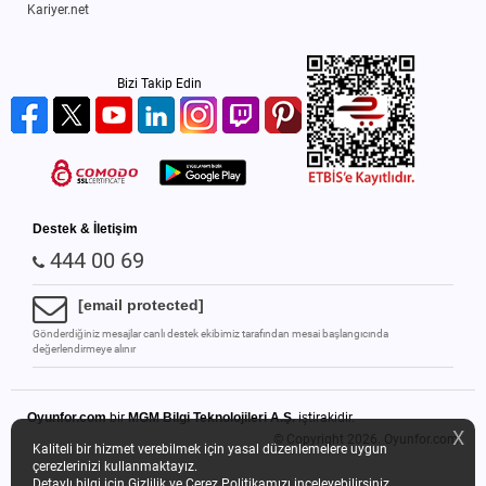
Kariyer.net
Bizi Takip Edin
Destek & İletişim
444 00 69
[email protected]
Gönderdiğiniz mesajlar canlı destek ekibimiz tarafından mesai başlangıcında
değerlendirmeye alınır
Oyunfor.com
bir
MGM Bilgi Teknolojileri A.Ş.
iştirakidir.
X
© Copyright 2026.
Oyunfor.com
Kaliteli bir hizmet verebilmek için yasal düzenlemelere uygun
çerezlerinizi kullanmaktayız.
Detaylı bilgi için
Gizlilik ve Çerez Politikamızı
inceleyebilirsiniz.