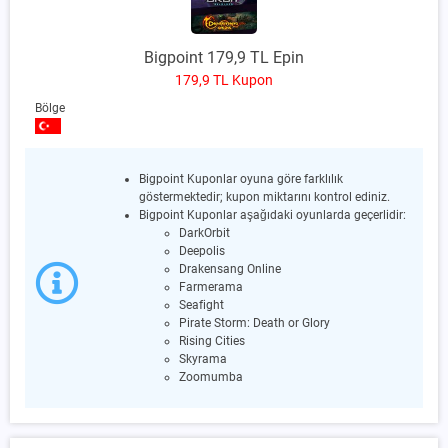
Bigpoint 179,9 TL Epin
179,9 TL Kupon
Bölge
Bigpoint Kuponlar oyuna göre farklılık
göstermektedir; kupon miktarını kontrol ediniz.
Bigpoint Kuponlar aşağıdaki oyunlarda geçerlidir:
DarkOrbit
Deepolis
Drakensang Online
Farmerama
Seafight
Pirate Storm: Death or Glory
Rising Cities
Skyrama
Zoomumba