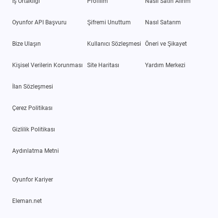
İş Ortaklığı
Profilim
Nasıl Satın Alırım
Oyunfor API Başvuru
Şifremi Unuttum
Nasıl Satarım
Bize Ulaşın
Kullanıcı Sözleşmesi
Öneri ve Şikayet
Kişisel Verilerin Korunması
Site Haritası
Yardım Merkezi
İlan Sözleşmesi
Çerez Politikası
Gizlilik Politikası
Aydınlatma Metni
Oyunfor Kariyer
Eleman.net