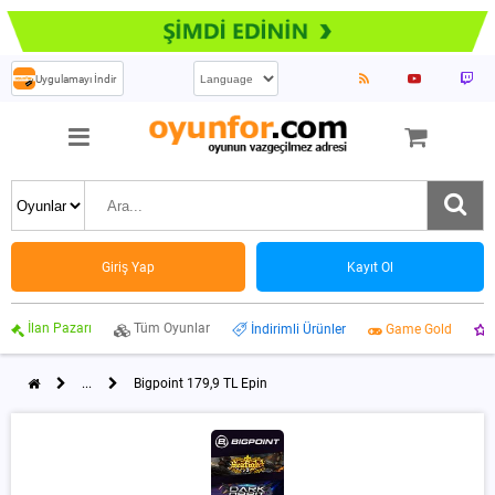
Uygulamayı İndir
Giriş Yap
Kayıt Ol
İlan Pazarı
Tüm Oyunlar
İndirimli Ürünler
Game Gold
...
Bigpoint 179,9 TL Epin