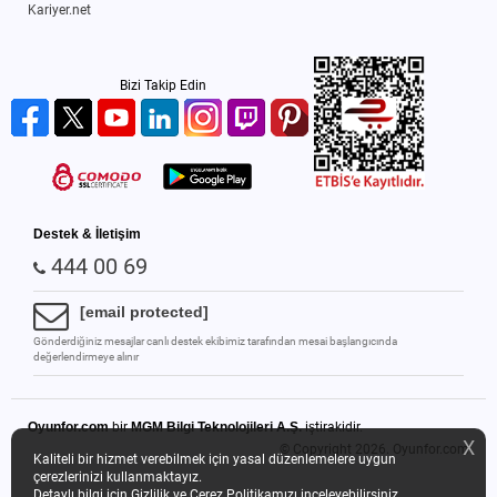
Kariyer.net
Bizi Takip Edin
Destek & İletişim
444 00 69
[email protected]
Gönderdiğiniz mesajlar canlı destek ekibimiz tarafından mesai başlangıcında
değerlendirmeye alınır
Oyunfor.com
bir
MGM Bilgi Teknolojileri A.Ş.
iştirakidir.
X
© Copyright 2026.
Oyunfor.com
Kaliteli bir hizmet verebilmek için yasal düzenlemelere uygun
çerezlerinizi kullanmaktayız.
Detaylı bilgi için
Gizlilik ve Çerez Politikamızı
inceleyebilirsiniz.