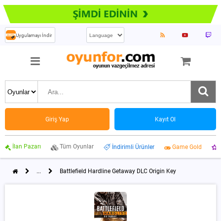
Uygulamayı İndir
Giriş Yap
Kayıt Ol
İlan Pazarı
Tüm Oyunlar
İndirimli Ürünler
Game Gold
...
Battlefield Hardline Getaway DLC Origin Key