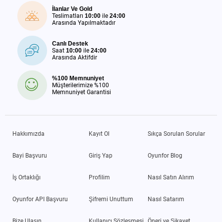
İlanlar Ve Gold
Teslimatları
10:00
ile
24:00
Arasında Yapılmaktadır
Canlı Destek
Saat
10:00
ile
24:00
Arasında Aktifdir
%100 Memnuniyet
Müşterilerimize %100
Memnuniyet Garantisi
Hakkımızda
Kayıt Ol
Sıkça Sorulan Sorular
Bayi Başvuru
Giriş Yap
Oyunfor Blog
İş Ortaklığı
Profilim
Nasıl Satın Alırım
Oyunfor API Başvuru
Şifremi Unuttum
Nasıl Satarım
Bize Ulaşın
Kullanıcı Sözleşmesi
Öneri ve Şikayet