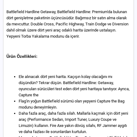
Battlefield Hardline Getaway, Battlefield Hardline: Premium'da bulunan
dört genişletme paketinin üçüncüsüdür. Bağımsız bir satın alma olarak
da mevcuttur. Double Cross, Pacific Highway, Train Dodge ve Diversion
dahil olmak üzere dört yeni araç odaklı harita üzerinde ustalaşın.
Yepyeni Torba Yakalama modunu da içerir.
Ürün Özellikleri:
Ele alınacak dört yeni harita. Kaçışın kolay olacağını mı
düşündün? Tekrar düşün. Battlefield Hardline: Getaway,
oyuncuları sürücüleri test eden dört yeni haritaya tanıtıyor. Ayrıca,
Capture the
Flag'in yoğun Battlefield sürümü olan yepyeni Capture the Bag
modunu deneyimleyin.
Daha fazla araç, daha fazla silah. Mallarla kaçmak için dört yeni
araç (Performance Sedan, Import Tuner, Luxury Coupe ve
Limuzin) kullanın. Fire Axe yakın dövüş silahı, RF Jammer aygıtı
ve daha fazlası ile sorunlardan kurtulun.