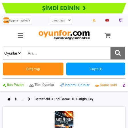
Uygulamayı İndir
Giriş Yap
Kayıt Ol
İlan Pazarı
Tüm Oyunlar
İndirimli Ürünler
Game Gold
...
Battlefield 3 End Game DLC Origin Key