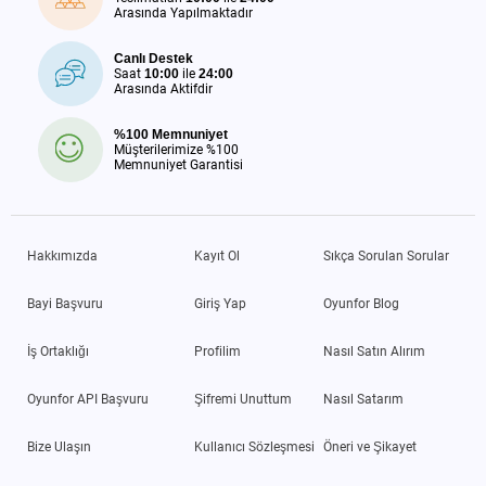
Arasında Yapılmaktadır
Canlı Destek
Saat
10:00
ile
24:00
Arasında Aktifdir
%100 Memnuniyet
Müşterilerimize %100
Memnuniyet Garantisi
Hakkımızda
Kayıt Ol
Sıkça Sorulan Sorular
Bayi Başvuru
Giriş Yap
Oyunfor Blog
İş Ortaklığı
Profilim
Nasıl Satın Alırım
Oyunfor API Başvuru
Şifremi Unuttum
Nasıl Satarım
Bize Ulaşın
Kullanıcı Sözleşmesi
Öneri ve Şikayet