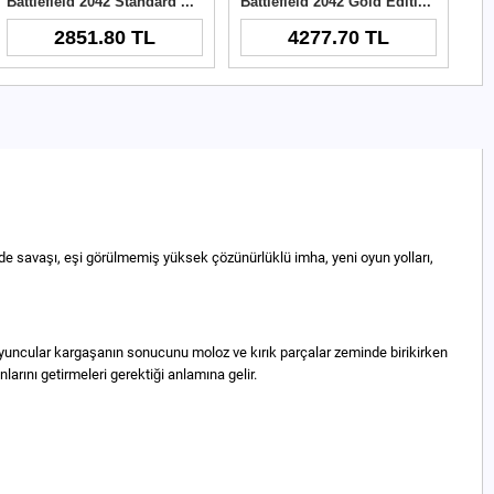
Battlefield 2042 Standard Edition PC Key
Battlefield 2042 Gold Edition PC Key
2851.80 TL
4277.70 TL
yade savaşı, eşi görülmemiş yüksek çözünürlüklü imha, yeni oyun yolları,
 oyuncular kargaşanın sonucunu moloz ve kırık parçalar zeminde birikirken
larını getirmeleri gerektiği anlamına gelir.