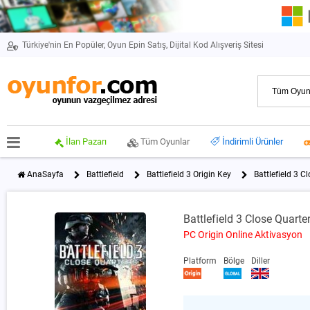
Türkiye'nin En Popüler, Oyun Epin Satış, Dijital Kod Alışveriş Sitesi
İlan Pazarı
Tüm Oyunlar
İndirimli Ürünler
AnaSayfa
Battlefield
Battlefield 3 Origin Key
Battlefield 3 C
Battlefield 3 Close Quarte
PC Origin Online Aktivasyon
Platform
Bölge
Diller