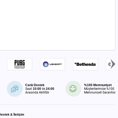
Canlı Destek
%100 Memnuniyet
Saat
10:00
ile
24:00
Müşterilerimize %100
Arasında Aktifdir
Memnuniyet Garantisi
Destek & İletişim