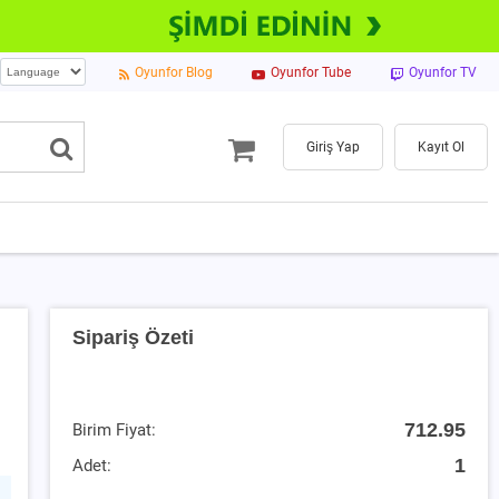
Oyunfor Blog
Oyunfor Tube
Oyunfor TV
Giriş Yap
Kayıt Ol
Sipariş Özeti
712.95
Birim Fiyat:
1
Adet: