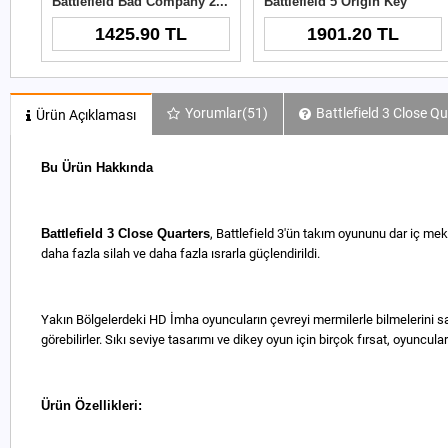
Battlefield Bad Company 2 Ultimate Digital Collection Origin Key
Battlefield 5 Origin Key
1425.90 TL
1901.20 TL
Yorumlar
(51)
Battlefield 3 Close Q
Ürün Açıklaması
Bu Ürün Hakkında
Battlefield 3 Close Quarters
, Battlefield 3'ün takım oyununu dar iç mek
daha fazla silah ve daha fazla ısrarla güçlendirildi.
Yakın Bölgelerdeki HD İmha oyuncuların çevreyi mermilerle bilmelerini sa
görebilirler. Sıkı seviye tasarımı ve dikey oyun için birçok fırsat, oyuncu
Ürün Özellikleri: