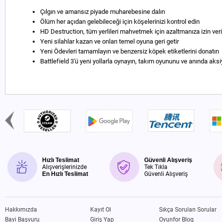
Çılgın ve amansız piyade muharebesine dalın
Ölüm her açıdan gelebileceği için köşelerinizi kontrol edin
HD Destruction, tüm yerlileri mahvetmek için azaltmanıza izin veri
Yeni silahlar kazan ve onları temel oyuna geri getir
Yeni Ödevleri tamamlayın ve benzersiz köpek etiketlerini donatın
Battlefield 3'ü yeni yollarla oynayın, takım oyununu ve anında aksi
Hızlı Teslimat
Güvenli Alışveriş
Alışverişlerinizde
Tek Tıkla
En Hızlı Teslimat
Güvenli Alışveriş
Hakkımızda
Kayıt Ol
Sıkça Sorulan Sorular
Bayi Başvuru
Giriş Yap
Oyunfor Blog