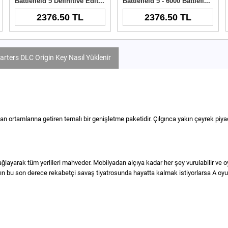
Battlefield 5 Definitive Edition Origin Key
Battlefield 5 - 6000 Battlefield Currency Origin Key
2376.50 TL
2376.50 TL
uarters DLC Origin Key Nasıl Yüklenir
an ortamlarına getiren temalı bir genişletme paketidir. Çılgınca yakın çeyrek pi
ğlayarak tüm yerlileri mahveder. Mobilyadan alçıya kadar her şey vurulabilir ve
ların bu son derece rekabetçi savaş tiyatrosunda hayatta kalmak istiyorlarsa A oyun