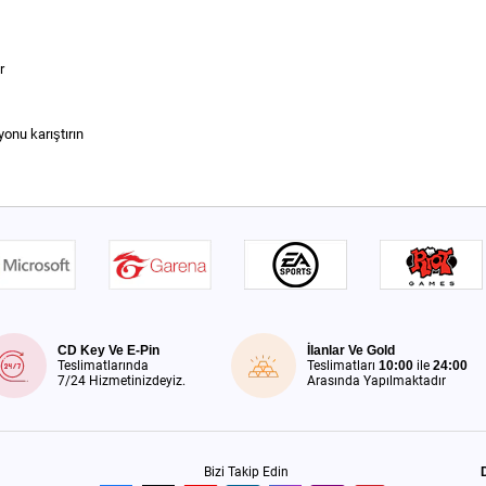
r
yonu karıştırın
CD Key Ve E-Pin
İlanlar Ve Gold
Teslimatlarında
Teslimatları
10:00
ile
24:00
7/24 Hizmetinizdeyiz.
Arasında Yapılmaktadır
Bizi Takip Edin