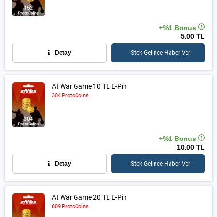
+%1 Bonus
5.00 TL
Detay
Stok Gelince Haber Ver
At War Game 10 TL E-Pin
304 ProtoCoins
+%1 Bonus
10.00 TL
Detay
Stok Gelince Haber Ver
At War Game 20 TL E-Pin
609 ProtoCoins