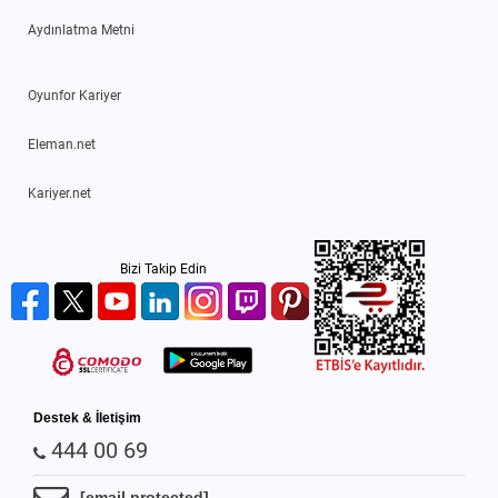
Aydınlatma Metni
Oyunfor Kariyer
Eleman.net
Kariyer.net
Bizi Takip Edin
Destek & İletişim
444 00 69
[email protected]