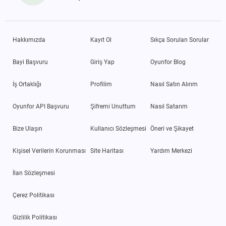
Hakkımızda
Kayıt Ol
Sıkça Sorulan Sorular
Bayi Başvuru
Giriş Yap
Oyunfor Blog
İş Ortaklığı
Profilim
Nasıl Satın Alırım
Oyunfor API Başvuru
Şifremi Unuttum
Nasıl Satarım
Bize Ulaşın
Kullanıcı Sözleşmesi
Öneri ve Şikayet
Kişisel Verilerin Korunması
Site Haritası
Yardım Merkezi
İlan Sözleşmesi
Çerez Politikası
Gizlilik Politikası