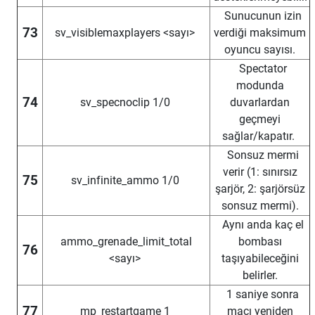
Sunucunun izin
73
sv_visiblemaxplayers <sayı>
verdiği maksimum
oyuncu sayısı.
Spectator
modunda
74
sv_specnoclip 1/0
duvarlardan
geçmeyi
sağlar/kapatır.
Sonsuz mermi
verir (1: sınırsız
75
sv_infinite_ammo 1/0
şarjör, 2: şarjörsüz
sonsuz mermi).
Aynı anda kaç el
ammo_grenade_limit_total
bombası
76
<sayı>
taşıyabileceğini
belirler.
1 saniye sonra
77
mp_restartgame 1
maçı yeniden