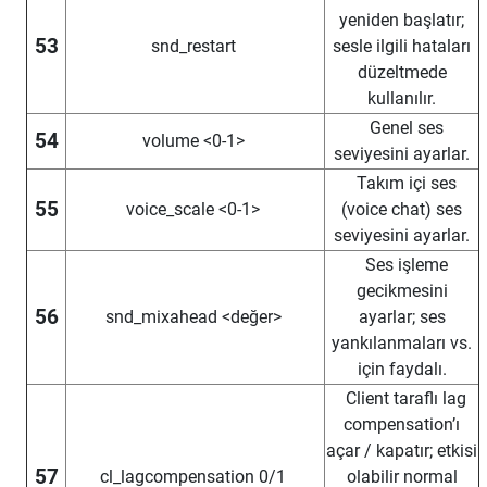
yeniden başlatır;
53
snd_restart
sesle ilgili hataları
düzeltmede
kullanılır.
Genel ses
54
volume <0-1>
seviyesini ayarlar.
Takım içi ses
55
voice_scale <0-1>
(voice chat) ses
seviyesini ayarlar.
Ses işleme
gecikmesini
56
snd_mixahead <değer>
ayarlar; ses
yankılanmaları vs.
için faydalı.
Client taraflı lag
compensation’ı
açar / kapatır; etkisi
57
cl_lagcompensation 0/1
olabilir normal