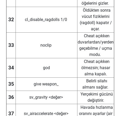
öğelerini gizler.
Öldükten sonra
vücut fiziklerini
32
cl_disable_ragdolls 1/0
(ragdoll) kapatır /
açar.
Cheat açıkken
duvarlardan/yerden
33
noclip
geçebilme / uçma
modu.
Cheat açıkken
34
god
ölmezsin; hasar
alma kapalı.
Belirli silahı
35
give weapon_
almanı sağlar.
Yerçekimi gücünü
36
sv_gravity <değer>
değiştirir.
Havada hızlanma
37
sv_airaccelerate <değer>
oranını ayarlar (air