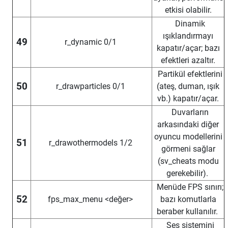
etkisi olabilir.
Dinamik
ışıklandırmayı
49
r_dynamic 0/1
kapatır/açar; bazı
efektleri azaltır.
Partikül efektlerini
50
r_drawparticles 0/1
(ateş, duman, ışık
vb.) kapatır/açar.
Duvarların
arkasındaki diğer
oyuncu modellerini
51
r_drawothermodels 1/2
görmeni sağlar
(sv_cheats modu
gerekebilir).
Menüde FPS sınırı;
52
fps_max_menu <değer>
bazı komutlarla
beraber kullanılır.
Ses sistemini