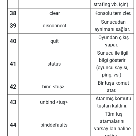
strafing vb. için).
38
clear
Konsolu temizler.
Sunucudan
39
disconnect
ayrılmanı sağlar.
Oyundan çıkış
40
quit
yapar.
Sunucu ile ilgili
bilgi gösterir
41
status
(oyuncu sayısı,
ping, vs.).
Bir tuşa komut
42
bind <tuş>
atar.
Atanmış komutu
43
unbind <tuş>
tuştan kaldırır.
Tüm tuş
atamalarını
44
binddefaults
varsayılan haline
getirir.