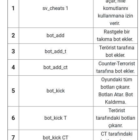
açar; hile
1
sv_cheats 1
komutlarını
kullanmana izin
verir.
Rastgele bir
2
bot_add
takıma bot ekler.
Terörist tarafına
3
bot_add_t
bot ekler.
Counter-Terrorist
4
bot_add_ct
tarafına bot ekler.
Oyundaki tüm
botları çıkarır.
5
bot_kick
Botları Atar. Bot
Kaldırma.
Terörist
6
bot_kick T
tarafındaki botları
çıkarır.
CT tarafındaki
7
bot_kick CT