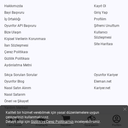
Hakkımızda
Kayıt Ol
Bayi Başvuru
Giriş Yap
İş Ortaklığı
Profilim
Oyunfor API Başvuru
Şifremi Unuttum
Bize Ulaşın
Kullanıcı
Sözleşmesi
Kişisel Verilerin Korunması
Site Haritası
İlan Sözleşmesi
Çerez Politikası
Gizlilik Politikası
Aydınlatma Metni
Sıkça Sorulan Sorular
Oyunfor Kariyer
Oyunfor Blog
Eleman.net
Nasıl Satın Alırım
Kariyer.net
Nasıl Satarım
Öneri ve Şikayet
Yardım Merkezi
Kaliteli bir hizmet verebilmek için yasal düzenlemelere uygun
çerezlerinizi kullanmaktayız.
Bizi Takip Edin
Detaylı bilgi için
Gizlilik ve Çerez Politikamızı
inceleyebilirsiniz.
Canlı Destek
AnaSayfa
Sepetim
Siparişlerim
Profilim