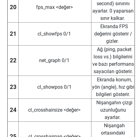
second) sınırını
20
fps_max <değer>
ayarlar. 0 yaparsan
sınır kalkar.
Ekranda FPS
21
cl_showfps 0/1
değerini gösterir /
gizler.
Ağ (ping, packet
loss vs.) bilgilerini
22
net_graph 0/1
ve bazı performans
sayacıları gösterir.
Ekranda konum,
23
cl_showpos 0/1
yön (angle), hız gibi
bilgileri gösterir.
Nişangahın çizgi
24
cl_crosshairsize <değer>
uzunluğunu
ayarlar.
Nişangah
ortasındaki
25
cl_crosshairgap <değer>