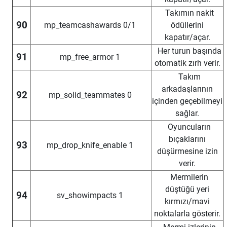
Takımın nakit
90
mp_teamcashawards 0/1
ödüllerini
kapatır/açar.
Her turun başında
91
mp_free_armor 1
otomatik zırh verir.
Takım
arkadaşlarının
92
mp_solid_teammates 0
içinden geçebilmeyi
sağlar.
Oyuncuların
bıçaklarını
93
mp_drop_knife_enable 1
düşürmesine izin
verir.
Mermilerin
düştüğü yeri
94
sv_showimpacts 1
kırmızı/mavi
noktalarla gösterir.