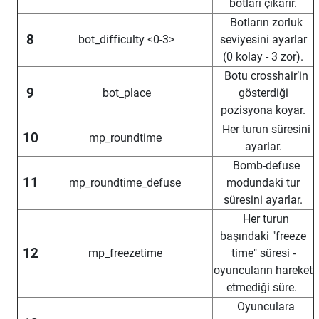
botları çıkarır.
Botların zorluk
8
bot_difficulty <0-3>
seviyesini ayarlar
(0 kolay - 3 zor).
Botu crosshair’in
9
bot_place
gösterdiği
pozisyona koyar.
Her turun süresini
10
mp_roundtime
ayarlar.
Bomb-defuse
11
mp_roundtime_defuse
modundaki tur
süresini ayarlar.
Her turun
başındaki "freeze
12
mp_freezetime
time" süresi -
oyuncuların hareket
etmediği süre.
Oyunculara