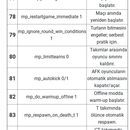
başlatır.
Maçı anında
78
mp_restartgame_immediate 1
yeniden başlatır.
Turların bitmesini
mp_ignore_round_win_conditions
79
engeller; serbest
1
pratik için.
Takımlar arasında
80
mp_limitteams 0
oyuncu sınırını
kaldırır.
AFK oyuncuların
81
mp_autokick 0/1
otomatik atılmasını
kapatır/açar.
Offline modda
82
mp_do_warmup_offine 1
warm-up başlatır.
T takımında
83
mp_respawn_on_death_t 1
ölünce otomatik
respawn.
CT takımında