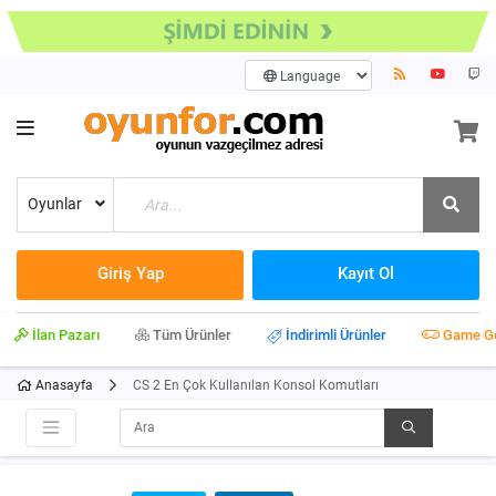
Oyunlar
Giriş Yap
Kayıt Ol
İlan Pazarı
Tüm Ürünler
İndirimli Ürünler
Game G
Anasayfa
CS 2 En Çok Kullanılan Konsol Komutları