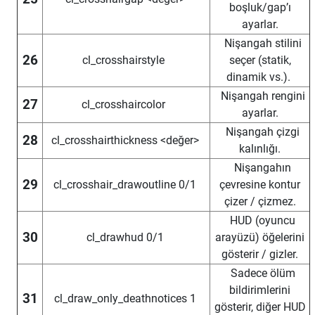
boşluk/gap’ı
ayarlar.
Nişangah stilini
26
cl_crosshairstyle
seçer (statik,
dinamik vs.).
Nişangah rengini
27
cl_crosshaircolor
ayarlar.
Nişangah çizgi
28
cl_crosshairthickness <değer>
kalınlığı.
Nişangahın
29
cl_crosshair_drawoutline 0/1
çevresine kontur
çizer / çizmez.
HUD (oyuncu
30
cl_drawhud 0/1
arayüzü) öğelerini
gösterir / gizler.
Sadece ölüm
bildirimlerini
31
cl_draw_only_deathnotices 1
gösterir, diğer HUD