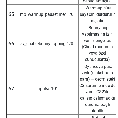
debug amaçlı).
Warm-up süre
65
mp_warmup_pausetimer 1/0
sayacını durdurur /
başlatır.
Bunny-hop
yapılmasına izin
verir / engeller.
66
sv_enablebunnyhopping 1/0
(Cheat modunda
veya özel
sunucularda)
Oyuncuya para
verir (maksimum
para) — geçmişteki
CS sürümlerinde de
67
impulse 101
vardı; CS2'de
çalışıp çalışmadığı
duruma bağlı
olabilir.
Sohbet