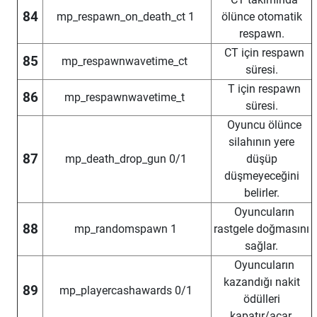
84
mp_respawn_on_death_ct 1
ölünce otomatik
respawn.
CT için respawn
85
mp_respawnwavetime_ct
süresi.
T için respawn
86
mp_respawnwavetime_t
süresi.
Oyuncu ölünce
silahının yere
87
mp_death_drop_gun 0/1
düşüp
düşmeyeceğini
belirler.
Oyuncuların
88
mp_randomspawn 1
rastgele doğmasını
sağlar.
Oyuncuların
kazandığı nakit
89
mp_playercashawards 0/1
ödülleri
kapatır/açar.