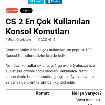
Tweet
Paylaş
Oyun Haber
Oyun
Rehberi
CS 2 En Çok Kullanılan
Konsol Komutları
Author :
Oyunfor.com
2025-09-15
Counter Strike 2'de en çok kullanılan, en popüler 100
Konsol Komutunu sizler için derledik.
Not: Bazı komutlar sv_cheats 1 gerektirir (yalnızca özel
sunucular, offline/botlu modlar). Rekabetçi/ resmi
sunucularda bu tür komutlar çalışmaz. Ayrıca bazıları
server ya da client tarafından kontrol edilir.
Komut
Ne işe yarıyor?
Cheat-modunu