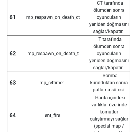
CT tarafında
ölümden sonra
61
mp_respawn_on_death_ct
oyuncuların
yeniden doğmasını
sağlar/kapatır.
T tarafında
ölümden sonra
62
mp_respawn_on_death_t
oyuncuların
yeniden doğmasını
sağlar/kapatır.
Bomba
63
mp_c4timer
kurulduktan sonra
patlama süresi.
Harita içindeki
varlıklar üzerinde
komutlar
64
ent_fire
çalıştırmayı sağlar
(special map /