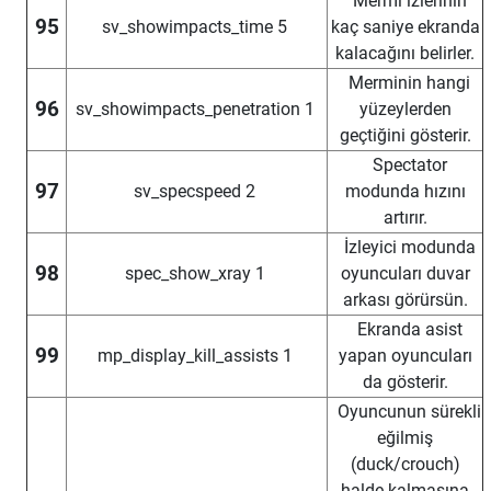
Mermi izlerinin
95
sv_showimpacts_time 5
kaç saniye ekranda
kalacağını belirler.
Merminin hangi
96
sv_showimpacts_penetration 1
yüzeylerden
geçtiğini gösterir.
Spectator
97
sv_specspeed 2
modunda hızını
artırır.
İzleyici modunda
98
spec_show_xray 1
oyuncuları duvar
arkası görürsün.
Ekranda asist
99
mp_display_kill_assists 1
yapan oyuncuları
da gösterir.
Oyuncunun sürekli
eğilmiş
(duck/crouch)
halde kalmasına