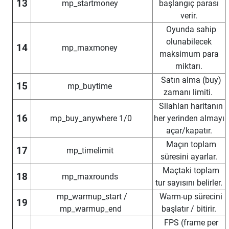
13
mp_startmoney
başlangıç parası
verir.
Oyunda sahip
olunabilecek
14
mp_maxmoney
maksimum para
miktarı.
Satın alma (buy)
15
mp_buytime
zamanı limiti.
Silahları haritanın
16
mp_buy_anywhere 1/0
her yerinden almayı
açar/kapatır.
Maçın toplam
17
mp_timelimit
süresini ayarlar.
Maçtaki toplam
18
mp_maxrounds
tur sayısını belirler.
mp_warmup_start /
Warm-up sürecini
19
mp_warmup_end
başlatır / bitirir.
FPS (frame per