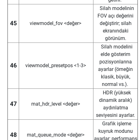
Silah modelinin
FOV açı değerini
45
viewmodel_fov <değer>
değiştirir; silah
ekranındaki
görünüm.
Silah modelini
elde gösterim
pozisyonlarına
46
viewmodel_presetpos <1-3>
ayarlar (örneğin
klasik, büyük,
normal vs.).
HDR (yüksek
dinamik aralık)
47
mat_hdr_level <değer>
aydınlatma
seviyesini ayarlar.
Grafik işleme
kuyruk modunu
48
mat_queue_mode <değer>
ayarlar; performans