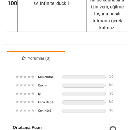
100
sv_infinite_duck 1
izin verir, eğilme
tuşuna basılı
tutmana gerek
kalmaz.
Yorumlar (0)
%0
Mükemmel
%0
Çok İyi
%0
İyi
%0
Fena Değil
%0
Çok Kötü
Ortalama Puan