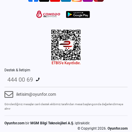
Destek & İletişim
444 00 69
iletisim@oyunfor.com
Gönderdiğiniz mesajlar canlı destek ekibimiz tarafından mesai başlangıcında değerlendirmeye
alınır
Oyunfor.com
bir
MGM Bilgi Teknolojileri A.Ş.
iştirakidir.
© Copyright 2026.
Oyunfor.com