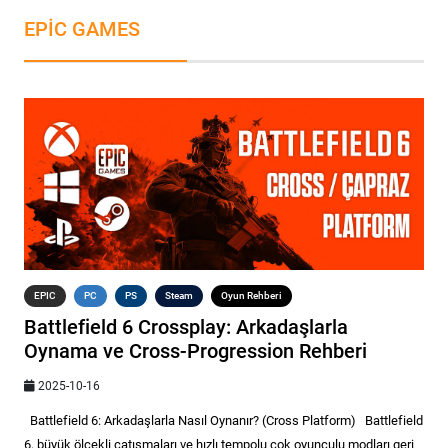
EPIC GAMES
EPIC
PC
PS
Steam
Oyun Rehberi
Battlefield 6 Crossplay: Arkadaşlarla
Oynama ve Cross-Progression Rehberi
2025-10-16
Battlefield 6: Arkadaşlarla Nasıl Oynanır? (Cross Platform) Battlefield
6, büyük ölçekli çatışmaları ve hızlı tempolu çok oyunculu modları geri