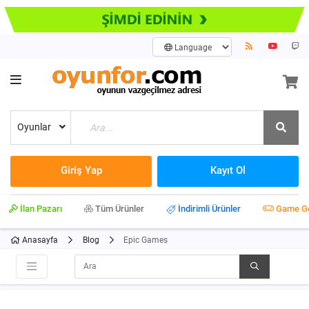
Oyunlar
Giriş Yap
Kayıt Ol
İlan Pazarı
Tüm Ürünler
İndirimli Ürünler
Game G
Anasayfa
Blog
Epic Games