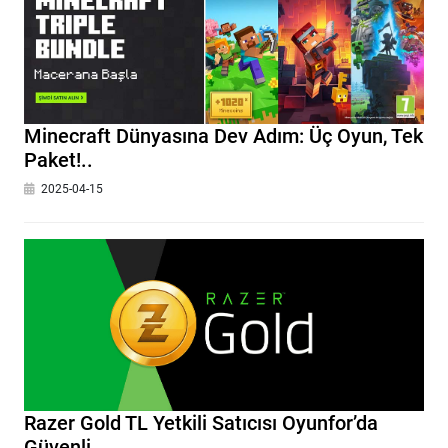
Minecraft Dünyasına Dev Adım: Üç Oyun, Tek
Paket!..
2025-04-15
Razer Gold TL Yetkili Satıcısı Oyunfor’da
Güvenli..