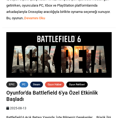
getirirken, oyunculara PC, Xbox ve PlayStation platformlarında
arkadaşlarıyla Crossplay aracılığıyla birlikte oynama seçeneği sunuyor.
Bu, oyunun..
Devamını Oku
EPIC
PC
Steam
Oyun Haber
Oyun Rehberi
Oyunfor'da Battlefield 6'ya Özel Etkinlik
Başladı
2025-08-13
Battlefield 6 Açık Betası Yayında: İşte Bilmeniz Gerekenler Büyük İlgi