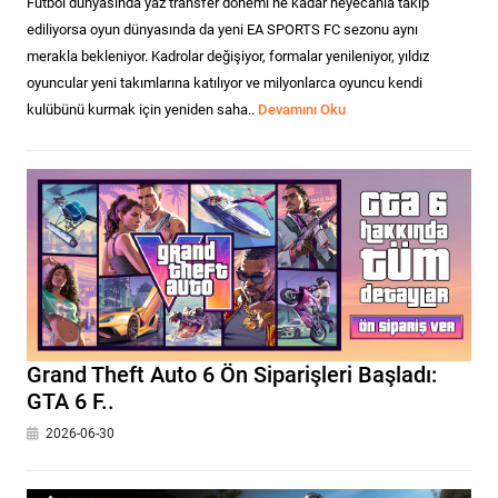
Futbol dünyasında yaz transfer dönemi ne kadar heyecanla takip
ediliyorsa oyun dünyasında da yeni EA SPORTS FC sezonu aynı
merakla bekleniyor. Kadrolar değişiyor, formalar yenileniyor, yıldız
oyuncular yeni takımlarına katılıyor ve milyonlarca oyuncu kendi
kulübünü kurmak için yeniden saha..
Devamını Oku
Grand Theft Auto 6 Ön Siparişleri Başladı:
GTA 6 F..
2026-06-30