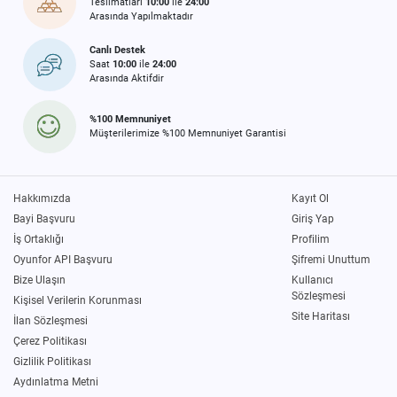
Teslimatları
10:00
ile
24:00
Arasında Yapılmaktadır
Canlı Destek
Saat
10:00
ile
24:00
Arasında Aktifdir
%100 Memnuniyet
Müşterilerimize %100 Memnuniyet Garantisi
Hakkımızda
Kayıt Ol
Bayi Başvuru
Giriş Yap
İş Ortaklığı
Profilim
Oyunfor API Başvuru
Şifremi Unuttum
Bize Ulaşın
Kullanıcı
Sözleşmesi
Kişisel Verilerin Korunması
Site Haritası
İlan Sözleşmesi
Çerez Politikası
Gizlilik Politikası
Aydınlatma Metni