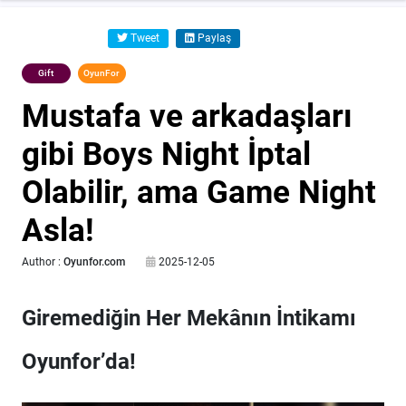
Tweet
Paylaş
Gift
OyunFor
Mustafa ve arkadaşları
gibi Boys Night İptal
Olabilir, ama Game Night
Asla!
Author :
Oyunfor.com
2025-12-05
Giremediğin Her Mekânın İntikamı
Oyunfor’da!