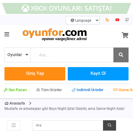
Oyunlar
Giriş Yap
Kayıt Ol
İlan Pazarı
Tüm Ürünler
İndirimli Ürünler
Game G
Anasayfa
Mustafa ve arkadaşları gibi Boys Night İptal Olabilir, ama Game Night Asla!