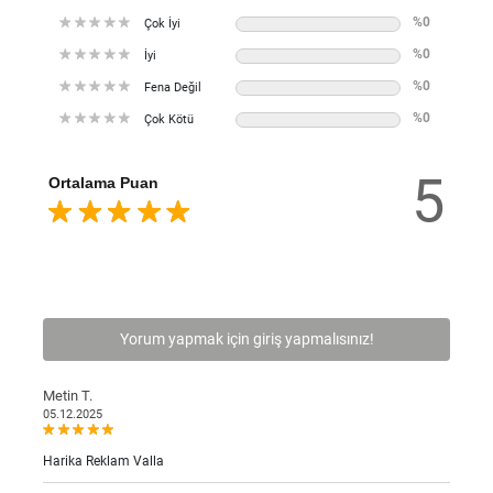
%0
Çok İyi
%0
İyi
%0
Fena Değil
%0
Çok Kötü
5
Ortalama Puan
Yorum yapmak için giriş yapmalısınız!
Metin T.
05.12.2025
Harika Reklam Valla