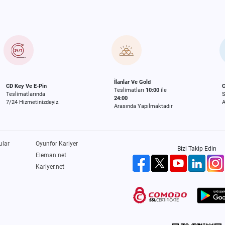
İlanlar Ve Gold
CD Key Ve E-Pin
C
Teslimatları
10:00
ile
Teslimatlarında
24:00
7/24 Hizmetinizdeyiz.
A
Arasında Yapılmaktadır
ular
Oyunfor Kariyer
Bizi Takip Edin
Eleman.net
Kariyer.net