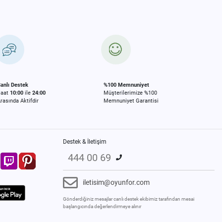
anlı Destek
%100 Memnuniyet
Saat
10:00
ile
24:00
Müşterilerimize %100
rasında Aktifdir
Memnuniyet Garantisi
Destek & İletişim
444 00 69
iletisim@oyunfor.com
Gönderdiğiniz mesajlar canlı destek ekibimiz tarafından mesai
başlangıcında değerlendirmeye alınır