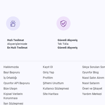
Hızlı Teslimat
Güvenli Alışveriş
Alışverişlerinizde
Tek Tıkla
En Hızlı Teslimat
Güvenli Alışveriş
Hakkımızda
Kayıt Ol
Sıkça Sorulan Sor
Bayi Başvuru
Giriş Yap
Oyunfor Blog
İş Ortaklığı
Profilim
Nasıl Satın Alırım
Oyunfor API Başvuru
Şifremi Unuttum
Nasıl Satarım
Bize Ulaşın
Kullanıcı Sözleşmesi
Öneri ve Şikayet
Kişisel Verilerin
Site Haritası
Yardım Merkezi
Korunması
İlan Sözleşmesi