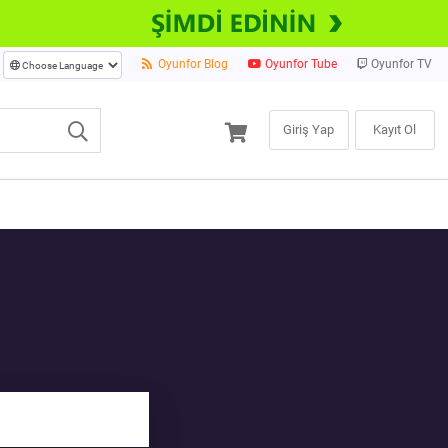
Oyunfor Blog
Oyunfor Tube
Oyunfor TV
Giriş Yap
Kayıt Ol