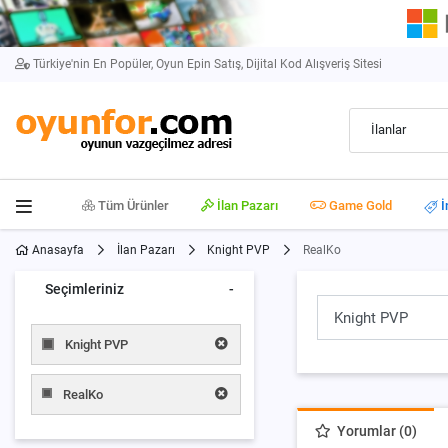
Türkiye'nin En Popüler, Oyun Epin Satış, Dijital Kod Alışveriş Sitesi
İlanlar
Tüm Ürünler
İlan Pazarı
Game Gold
İ
Anasayfa
İlan Pazarı
Knight PVP
RealKo
Seçimleriniz
-
Knight PVP
RealKo
Yorumlar (0)