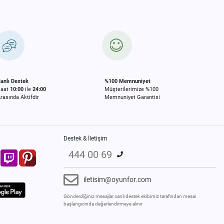
anlı Destek
%100 Memnuniyet
Saat
10:00
ile
24:00
Müşterilerimize %100
rasında Aktifdir
Memnuniyet Garantisi
Destek & İletişim
444 00 69
iletisim@oyunfor.com
Gönderdiğiniz mesajlar canlı destek ekibimiz tarafından mesai
başlangıcında değerlendirmeye alınır