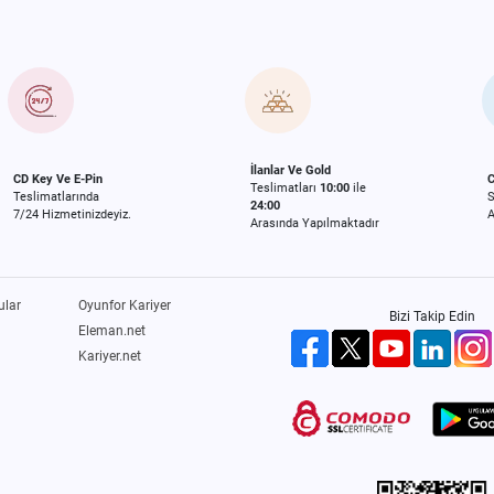
İlanlar Ve Gold
CD Key Ve E-Pin
C
Teslimatları
10:00
ile
Teslimatlarında
24:00
7/24 Hizmetinizdeyiz.
A
Arasında Yapılmaktadır
ular
Oyunfor Kariyer
Bizi Takip Edin
Eleman.net
Kariyer.net