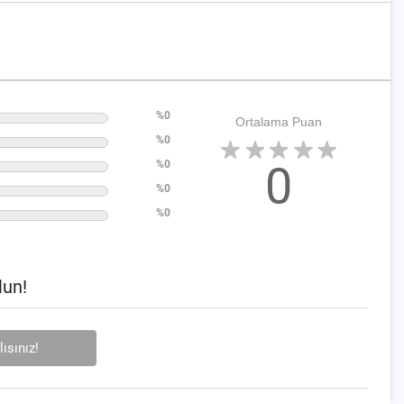
%0
Ortalama Puan
%0
%0
0
%0
%0
lun!
ısınız!