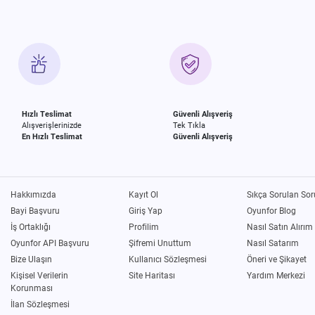
Hızlı Teslimat
Güvenli Alışveriş
Alışverişlerinizde
Tek Tıkla
En Hızlı Teslimat
Güvenli Alışveriş
Hakkımızda
Kayıt Ol
Sıkça Sorulan Sor
Bayi Başvuru
Giriş Yap
Oyunfor Blog
İş Ortaklığı
Profilim
Nasıl Satın Alırım
Oyunfor API Başvuru
Şifremi Unuttum
Nasıl Satarım
Bize Ulaşın
Kullanıcı Sözleşmesi
Öneri ve Şikayet
Kişisel Verilerin
Site Haritası
Yardım Merkezi
Korunması
İlan Sözleşmesi