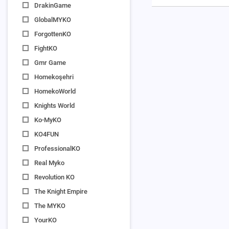
DrakinGame
GlobalMYKO
ForgottenKO
FightKO
Gmr Game
Homekoşehri
HomekoWorld
Knights World
Ko-MyKO
KO4FUN
ProfessionalKO
Real Myko
Revolution KO
The Knight Empire
The MYKO
YourKO