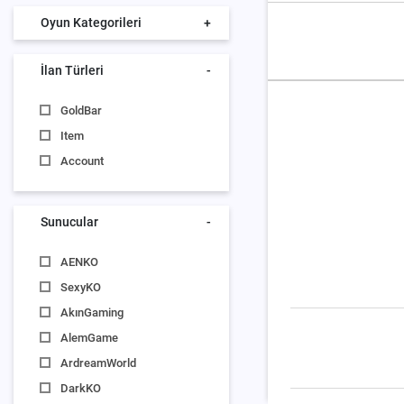
Oyun Kategorileri
+
İlan Türleri
-
GoldBar
Item
Account
Sunucular
-
AENKO
SexyKO
AkınGaming
AlemGame
ArdreamWorld
DarkKO