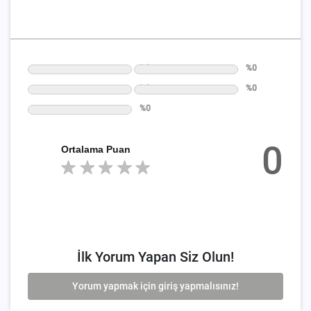
%0
%0
%0
%0
%0
0
Ortalama Puan
İlk Yorum Yapan Siz Olun!
Yorum yapmak için giriş yapmalısınız!