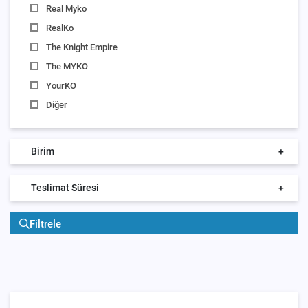
Real Myko
RealKo
The Knight Empire
The MYKO
YourKO
Diğer
Birim
+
Teslimat Süresi
+
Filtrele