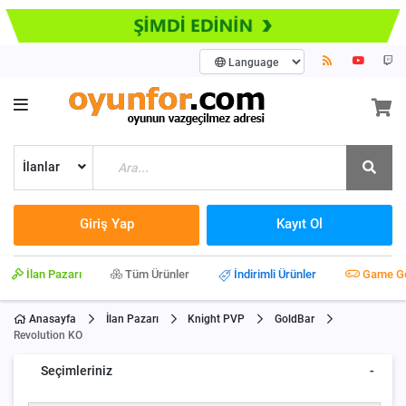
İlanlar
Giriş Yap
Kayıt Ol
İlan Pazarı
Tüm Ürünler
İndirimli Ürünler
Game G
Anasayfa
İlan Pazarı
Knight PVP
GoldBar
Revolution KO
Seçimleriniz
-