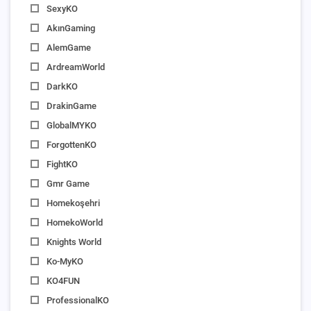
SexyKO
AkınGaming
AlemGame
ArdreamWorld
DarkKO
DrakinGame
GlobalMYKO
ForgottenKO
FightKO
Gmr Game
Homekoşehri
HomekoWorld
Knights World
Ko-MyKO
KO4FUN
ProfessionalKO