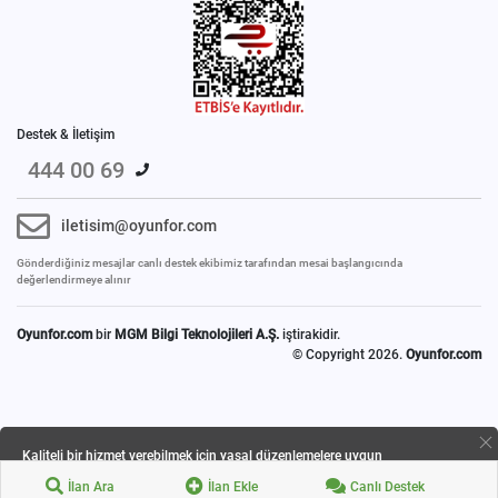
Destek & İletişim
444 00 69
iletisim@oyunfor.com
Gönderdiğiniz mesajlar canlı destek ekibimiz tarafından mesai başlangıcında
değerlendirmeye alınır
Oyunfor.com
bir
MGM Bilgi Teknolojileri A.Ş.
iştirakidir.
© Copyright 2026.
Oyunfor.com
Kaliteli bir hizmet verebilmek için yasal düzenlemelere uygun
çerezlerinizi kullanmaktayız.
İlan Ara
İlan Ekle
Canlı Destek
Detaylı bilgi için
Gizlilik ve Çerez Politikamızı
inceleyebilirsiniz.