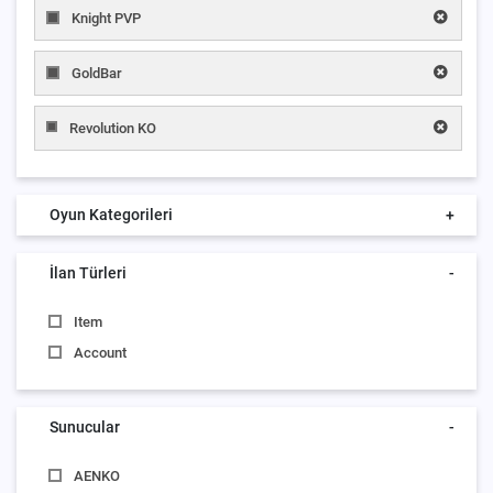
Knight PVP
GoldBar
Revolution KO
Oyun Kategorileri
+
İlan Türleri
-
Item
Account
Sunucular
-
AENKO