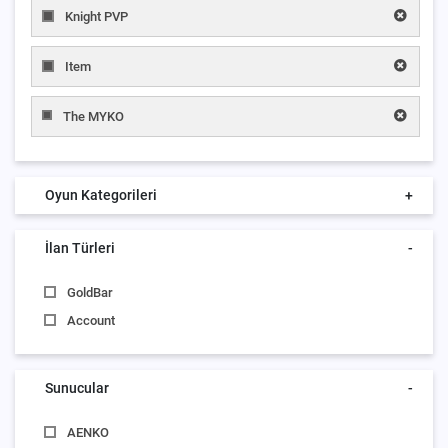
Knight PVP
Item
The MYKO
Oyun Kategorileri
+
İlan Türleri
-
GoldBar
Account
Sunucular
-
AENKO