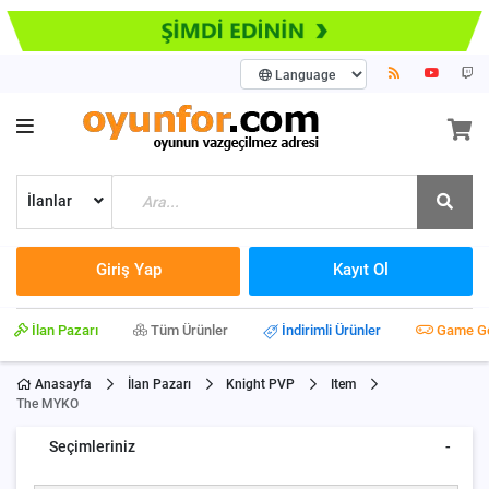
İlanlar
Giriş Yap
Kayıt Ol
İlan Pazarı
Tüm Ürünler
İndirimli Ürünler
Game G
Anasayfa
İlan Pazarı
Knight PVP
Item
The MYKO
Seçimleriniz
-