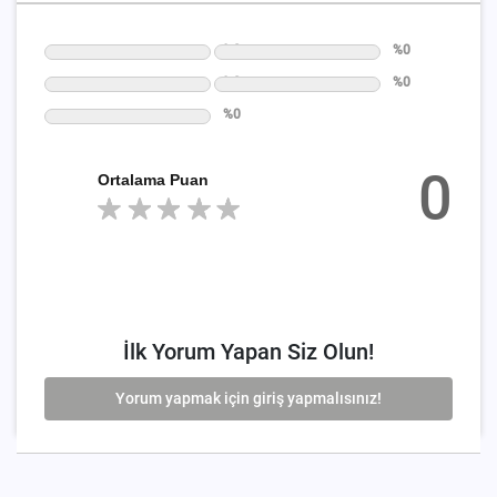
%0
%0
%0
%0
%0
0
Ortalama Puan
İlk Yorum Yapan Siz Olun!
Yorum yapmak için giriş yapmalısınız!