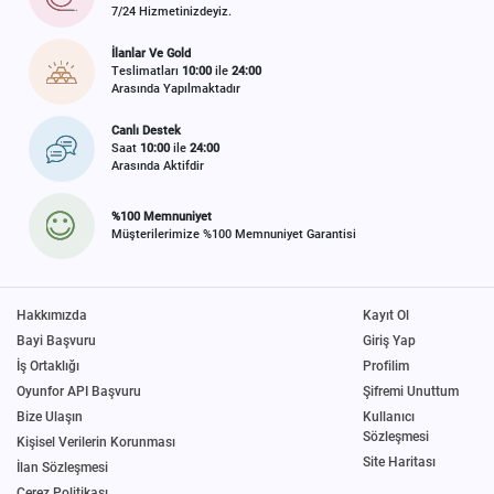
7/24 Hizmetinizdeyiz.
İlanlar Ve Gold
Teslimatları
10:00
ile
24:00
Arasında Yapılmaktadır
Canlı Destek
Saat
10:00
ile
24:00
Arasında Aktifdir
%100 Memnuniyet
Müşterilerimize %100 Memnuniyet Garantisi
Hakkımızda
Kayıt Ol
Bayi Başvuru
Giriş Yap
İş Ortaklığı
Profilim
Oyunfor API Başvuru
Şifremi Unuttum
Bize Ulaşın
Kullanıcı
Sözleşmesi
Kişisel Verilerin Korunması
Site Haritası
İlan Sözleşmesi
Çerez Politikası