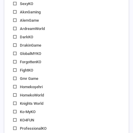
SexyKO
AkınGaming
AlemGame
ArdreamWorld
DarkKO
DrakinGame
GlobalMYKO
ForgottenKO
FightKO
Gmr Game
Homekoşehri
HomekoWorld
Knights World
Ko-MyKO
KO4FUN
ProfessionalKO