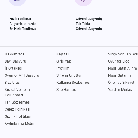
Hızlı Teslimat
Güvenli Alışveriş
Alışverişlerinizde
Tek Tıkla
En Hızlı Teslimat
Güvenli Alışveriş
Hakkımızda
Kayıt Ol
Sıkça Sorulan Sor
Bayi Başvuru
Giriş Yap
Oyunfor Blog
İş Ortaklığı
Profilim
Nasıl Satın Alırım
Oyunfor API Başvuru
Şifremi Unuttum
Nasıl Satarım
Bize Ulaşın
Kullanıcı Sözleşmesi
Öneri ve Şikayet
Kişisel Verilerin
Site Haritası
Yardım Merkezi
Korunması
İlan Sözleşmesi
Çerez Politikası
Gizlilik Politikası
Aydınlatma Metni