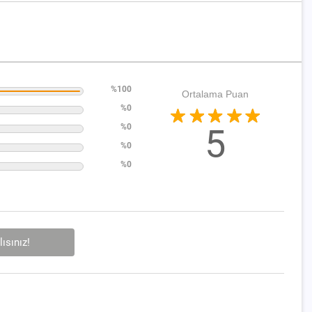
%100
Ortalama Puan
%0
%0
5
%0
%0
ısınız!