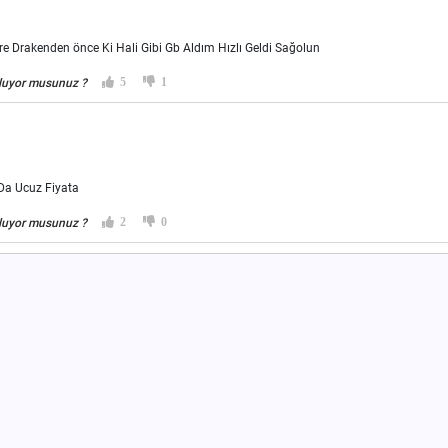
re Drakenden önce Ki Hali Gibi Gb Aldım Hızlı Geldi Sağolun
5
1
luyor musunuz ?
 Da Ucuz Fiyata
2
0
luyor musunuz ?