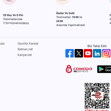
İlanlar Ve Gold
CD Key Ve E-Pin
C
Teslimatları
10:00
ile
Teslimatlarında
24:00
7/24 Hizmetinizdeyiz.
A
Arasında Yapılmaktadır
ular
Oyunfor Kariyer
Bizi Takip Edin
Eleman.net
Kariyer.net