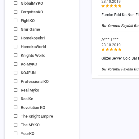
23.10.2019
GlobalMYKO
ForgottenKO
Euroko Eski Ko Nun Fi
FightKO
Bu Yorumu Faydalı Bu
Gmr Game
Homekoşehri
A*** T***
23.10.2019
HomekoWorld
Knights World
Güzel Server Gold Bar
Ko-MyKO
Bu Yorumu Faydalı Bu
KO4FUN
ProfessionalKO
Real Myko
RealKo
Revolution KO
The Knight Empire
The MYKO
YourKO