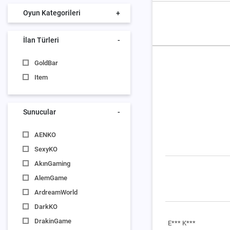
Oyun Kategorileri
+
İlan Türleri
-
GoldBar
Item
Sunucular
-
AENKO
SexyKO
AkınGaming
AlemGame
ArdreamWorld
DarkKO
DrakinGame
E*** K***