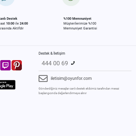
anlı Destek
%100 Memnuniyet
Saat
10:00
ile
24:00
Müşterilerimize %100
rasında Aktifdir
Memnuniyet Garantisi
Destek & İletişim
444 00 69
iletisim@oyunfor.com
Gönderdiğiniz mesajlar canlı destek ekibimiz tarafından mesai
başlangıcında değerlendirmeye alınır