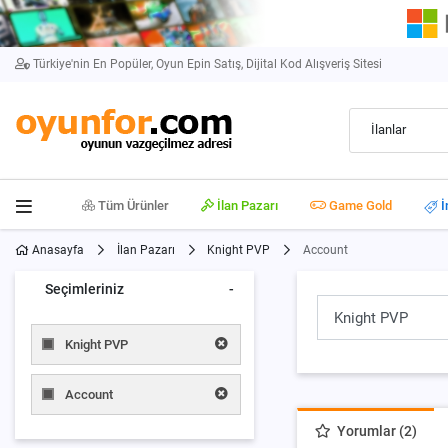
Türkiye'nin En Popüler, Oyun Epin Satış, Dijital Kod Alışveriş Sitesi
İlanlar
Tüm Ürünler
İlan Pazarı
Game Gold
İ
Anasayfa
İlan Pazarı
Knight PVP
Account
Seçimleriniz
-
Knight PVP
Account
Yorumlar (2)