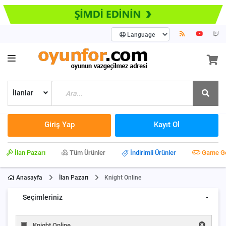
İlanlar
Giriş Yap
Kayıt Ol
İlan Pazarı
Tüm Ürünler
İndirimli Ürünler
Game G
Anasayfa
İlan Pazarı
Knight Online
Seçimleriniz
-
Knight Online