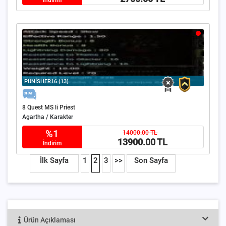
PUNİSHER16 (13)
8 Quest MS li Priest
Agartha / Karakter
%1
14000.00 TL
13900.00 TL
İndirim
İlk Sayfa
1
2
3
>>
Son Sayfa
Ürün Açıklaması