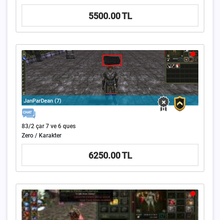
5500.00 TL
JanParDean (7)
83/2 çar 7 ve 6 ques
Zero / Karakter
6250.00 TL