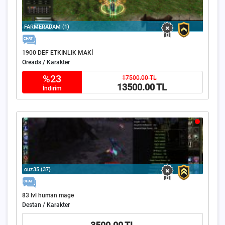
FARMERADAM (1)
1900 DEF ETKINLIK MAKİ
Oreads / Karakter
%23
17500.00 TL
13500.00 TL
İndirim
ouz35 (37)
83 lvl human mage
Destan / Karakter