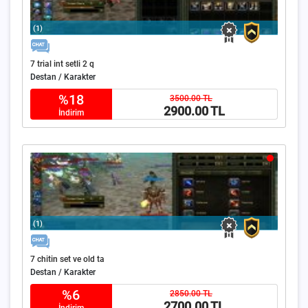
(1)
7 trial int setli 2 q
Destan / Karakter
%18
3500.00 TL
2900.00 TL
İndirim
(1)
7 chitin set ve old ta
Destan / Karakter
%6
2850.00 TL
2700.00 TL
İndirim