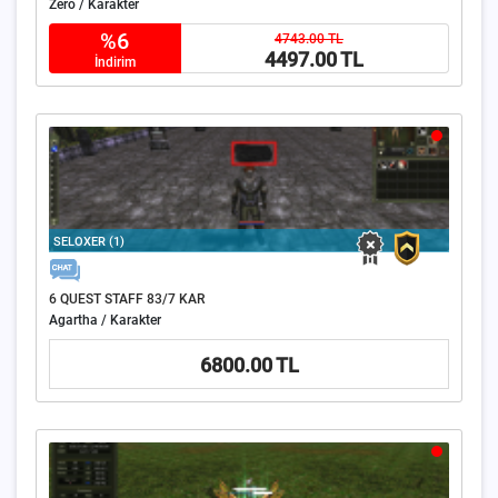
Zero / Karakter
%6
4743.00 TL
4497.00 TL
İndirim
SELOXER (1)
6 QUEST STAFF 83/7 KAR
Agartha / Karakter
6800.00 TL