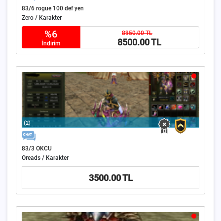
83/6 rogue 100 def yen
Zero / Karakter
%6
8950.00 TL
8500.00 TL
İndirim
(2)
83/3 OKCU
Oreads / Karakter
3500.00 TL