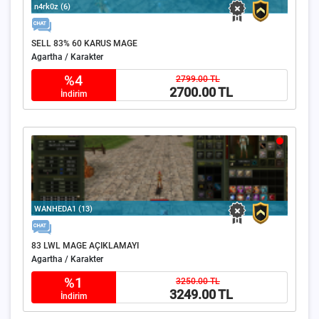
n4rk0z (6)
SELL 83% 60 KARUS MAGE
Agartha / Karakter
%4
2799.00 TL
2700.00 TL
İndirim
WANHEDA1 (13)
83 LWL MAGE AÇIKLAMAYI
Agartha / Karakter
%1
3250.00 TL
3249.00 TL
İndirim