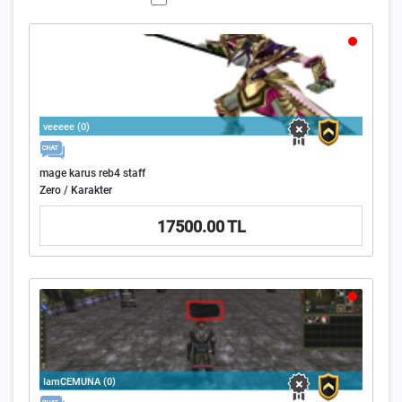
veeeee (0)
mage karus reb4 staff
Zero / Karakter
17500.00 TL
IamCEMUNA (0)