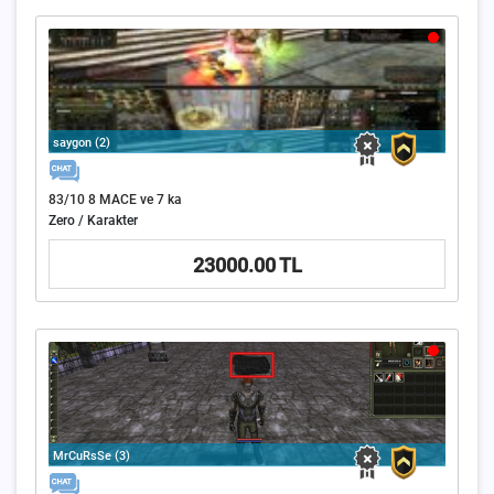
saygon (2)
83/10 8 MACE ve 7 ka
Zero / Karakter
23000.00 TL
MrCuRsSe (3)