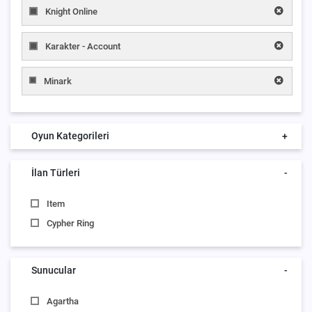
Knight Online
Karakter - Account
Minark
Oyun Kategorileri
+
İlan Türleri
-
Item
Cypher Ring
Sunucular
-
Agartha