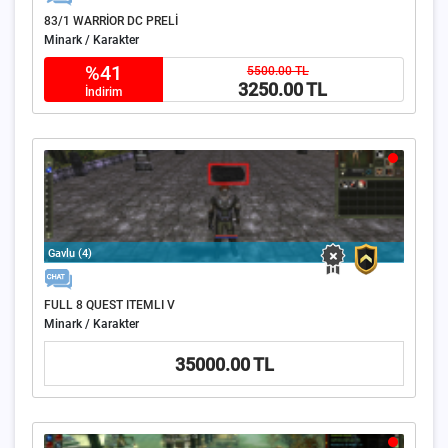
83/1 WARRİOR DC PRELİ
Minark / Karakter
%41
5500.00 TL
3250.00 TL
İndirim
Gavlu (4)
FULL 8 QUEST ITEMLI V
Minark / Karakter
35000.00 TL