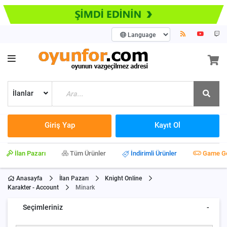
İlanlar
Giriş Yap
Kayıt Ol
İlan Pazarı
Tüm Ürünler
İndirimli Ürünler
Game G
Anasayfa
İlan Pazarı
Knight Online
Karakter - Account
Minark
Seçimleriniz
-