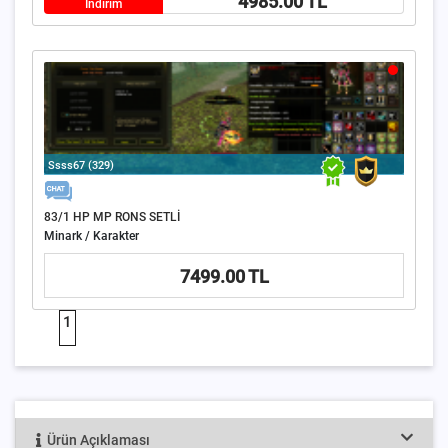
4985.00 TL
İndirim
Ssss67 (329)
83/1 HP MP RONS SETLİ
Minark / Karakter
7499.00 TL
1
Ürün Açıklaması