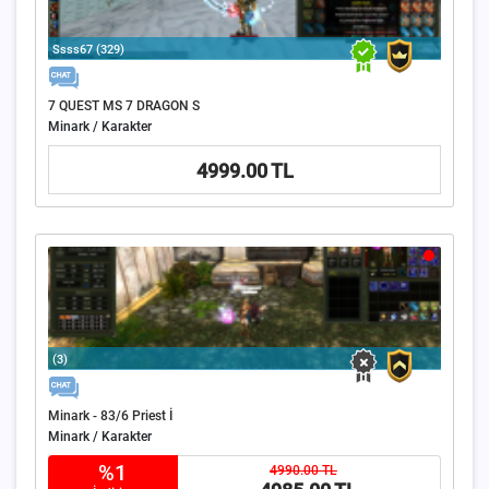
Ssss67 (329)
7 QUEST MS 7 DRAGON S
Minark / Karakter
4999.00 TL
(3)
Minark - 83/6 Priest İ
Minark / Karakter
%1
4990.00 TL