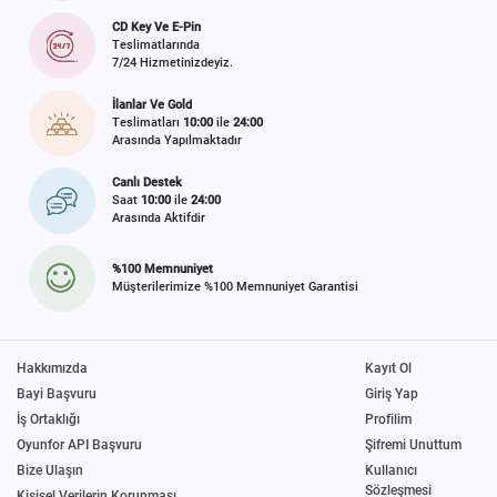
CD Key Ve E-Pin
Teslimatlarında
7/24 Hizmetinizdeyiz.
İlanlar Ve Gold
Teslimatları
10:00
ile
24:00
Arasında Yapılmaktadır
Canlı Destek
Saat
10:00
ile
24:00
Arasında Aktifdir
%100 Memnuniyet
Müşterilerimize %100 Memnuniyet Garantisi
Hakkımızda
Kayıt Ol
Bayi Başvuru
Giriş Yap
İş Ortaklığı
Profilim
Oyunfor API Başvuru
Şifremi Unuttum
Bize Ulaşın
Kullanıcı
Sözleşmesi
Kişisel Verilerin Korunması