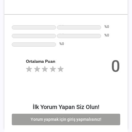
%0
%0
%0
%0
%0
0
Ortalama Puan
İlk Yorum Yapan Siz Olun!
Yorum yapmak için giriş yapmalısınız!