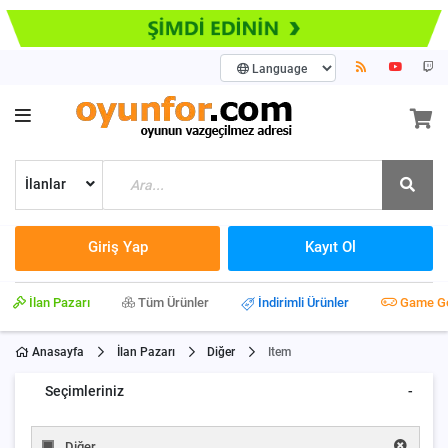
İlanlar
Giriş Yap
Kayıt Ol
İlan Pazarı
Tüm Ürünler
İndirimli Ürünler
Game G
Anasayfa
İlan Pazarı
Diğer
Item
Seçimleriniz
-
Diğer