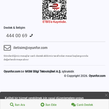
Destek & İletişim
444 00 69
iletisim@oyunfor.com
Gönderdiğiniz mesajlar canlı destek ekibimiz tarafından mesai başlangıcında
değerlendirmeye alınır
Oyunfor.com
bir
MGM Bilgi Teknolojileri A.Ş.
iştirakidir.
© Copyright 2026.
Oyunfor.com
Kaliteli bir hizmet verebilmek için yasal düzenlemelere uygun
çerezlerinizi kullanmaktayız.
İlan Ara
İlan Ekle
Canlı Destek
Detaylı bilgi için
Gizlilik ve Çerez Politikamızı
inceleyebilirsiniz.