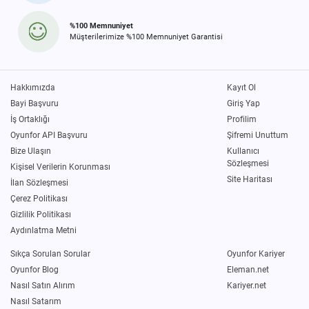
%100 Memnuniyet
Müşterilerimize %100 Memnuniyet Garantisi
Hakkımızda
Kayıt Ol
Bayi Başvuru
Giriş Yap
İş Ortaklığı
Profilim
Oyunfor API Başvuru
Şifremi Unuttum
Bize Ulaşın
Kullanıcı
Sözleşmesi
Kişisel Verilerin Korunması
Site Haritası
İlan Sözleşmesi
Çerez Politikası
Gizlilik Politikası
Aydınlatma Metni
Sıkça Sorulan Sorular
Oyunfor Kariyer
Oyunfor Blog
Eleman.net
Nasıl Satın Alırım
Kariyer.net
Nasıl Satarım