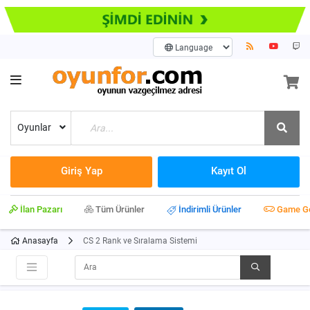
Oyunlar
Giriş Yap
Kayıt Ol
İlan Pazarı
Tüm Ürünler
İndirimli Ürünler
Game G
Anasayfa
CS 2 Rank ve Sıralama Sistemi